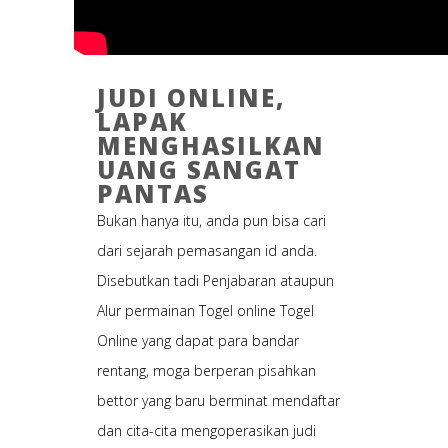
JUDI ONLINE,
LAPAK
MENGHASILKAN
UANG SANGAT
PANTAS
Bukan hanya itu, anda pun bisa cari
dari sejarah pemasangan id anda.
Disebutkan tadi Penjabaran ataupun
Alur permainan Togel online Togel
Online yang dapat para bandar
rentang, moga berperan pisahkan
bettor yang baru berminat mendaftar
dan cita-cita mengoperasikan judi