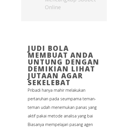
Online
JUDI BOLA
MEMBUAT ANDA
UNTUNG DENGAN
DEMIKIAN LIHAT
JUTAAN AGAR
SEKELEBAT
Pribadi hanya mahir melakukan
pertaruhan pada seumpama teman-
teman udah menemukan panas yang
aktif pakai metode analisa yang bai
Biasanya mempelajari pasang agen