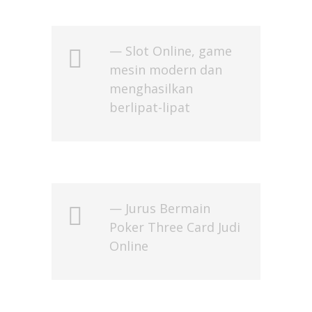
— Slot Online, game
mesin modern dan
menghasilkan
berlipat-lipat
— Jurus Bermain
Poker Three Card Judi
Online