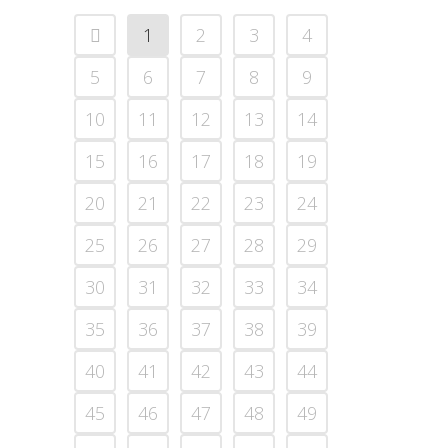
1
2
3
4
5
6
7
8
9
10
11
12
13
14
15
16
17
18
19
20
21
22
23
24
25
26
27
28
29
30
31
32
33
34
35
36
37
38
39
40
41
42
43
44
45
46
47
48
49