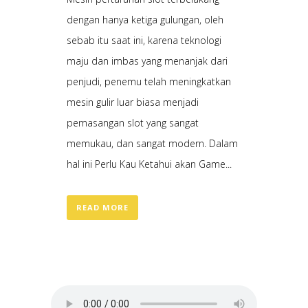
dengan hanya ketiga gulungan, oleh
sebab itu saat ini, karena teknologi
maju dan imbas yang menanjak dari
penjudi, penemu telah meningkatkan
mesin gulir luar biasa menjadi
pemasangan slot yang sangat
memukau, dan sangat modern. Dalam
hal ini Perlu Kau Ketahui akan Game...
READ MORE