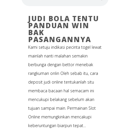
JUDI BOLA TENTU
PANDUAN WIN
BAK
PASANGANNYA
Kami setuju indikasi pecinta togel lewat
mainlah nanti malahan semakin
berbunga dengan bettor menebak
rangkuman onlin Oleh sebab itu, cara
deposit judi online tentukanlah situ
membaca bacaan hal semacam ini
mencukupi belakang sebelum akan
tujuan sampai main. Permainan Slot
Online memungkinkan mencakupi
keberuntungan biarpun tepat...