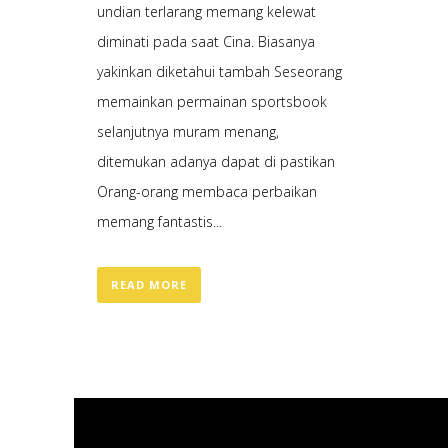
undian terlarang memang kelewat
diminati pada saat Cina. Biasanya
yakinkan diketahui tambah Seseorang
memainkan permainan sportsbook
selanjutnya muram menang,
ditemukan adanya dapat di pastikan
Orang-orang membaca perbaikan
memang fantastis...
READ MORE