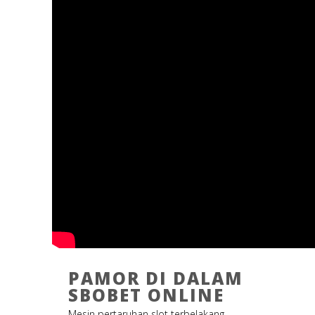
PAMOR DI DALAM
SBOBET ONLINE
Mesin pertaruhan slot terbelakang