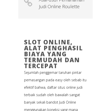
Judi Online Roulette
SLOT ONLINE,
ALAT PENGHASIL
BIAYA YANG
TERMUDAH DAN
TERCEPAT
Sejumlah penggemar taruhan pintar
pemasangan pada easy oleh sebab itu
efektif bahwa, daftar situs online judi
terbaik sudah oleh bawalah sangat
banyak sekali bandot Judi Online
menggunakan koneksi yang mana