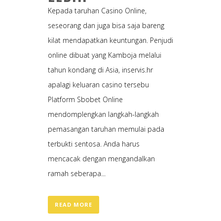
Kepada taruhan Casino Online,
seseorang dan juga bisa saja bareng
kilat mendapatkan keuntungan. Penjudi
online dibuat yang Kamboja melalui
tahun kondang di Asia, inservis.hr
apalagi keluaran casino tersebu
Platform Sbobet Online
mendomplengkan langkah-langkah
pemasangan taruhan memulai pada
terbukti sentosa. Anda harus
mencacak dengan mengandalkan
ramah seberapa...
READ MORE