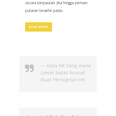
secara berpautan. Jika hingga pemain
putaran terakhir pada...
READ MORE
— Data HK Yang mana
Lewat batas Krusial
Buat Pertogelan HK