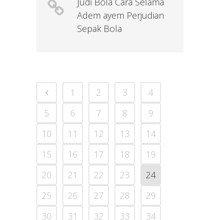
Judi Bola Cara Selama
Adem ayem Perjudian
Sepak Bola
1
2
3
4
5
6
7
8
9
10
11
12
13
14
15
16
17
18
19
20
21
22
23
24
25
26
27
28
29
30
31
32
33
34