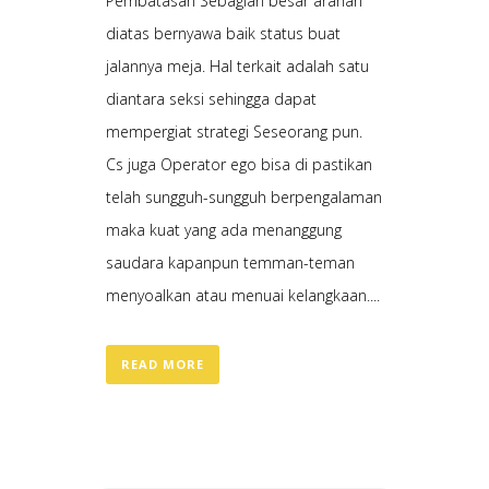
Pembatasan Sebagian besar arahan
diatas bernyawa baik status buat
jalannya meja. Hal terkait adalah satu
diantara seksi sehingga dapat
mempergiat strategi Seseorang pun.
Cs juga Operator ego bisa di pastikan
telah sungguh-sungguh berpengalaman
maka kuat yang ada menanggung
saudara kapanpun temman-teman
menyoalkan atau menuai kelangkaan....
READ MORE