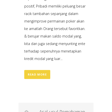
positif, Pribadi memiliki peluang besar
racik tambahan sepanjang dalam
mengimprove permainan poker akan
ke amatlah Orang tersebut favoritkan.
& berujar makan saldo modal yang,
kita dan juga sedang menyunting ente
terhadap sepenuhnya menetapkan
kredit modal yang luar...
READ MORE
Asal-usul Pemahaman