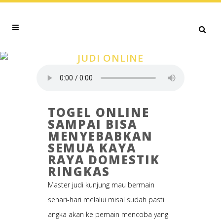
JUDI ONLINE
TOGEL ONLINE
SAMPAI BISA
MENYEBABKAN
SEMUA KAYA
RAYA DOMESTIK
RINGKAS
Master judi kunjung mau bermain
sehari-hari melalui misal sudah pasti
angka akan ke pemain mencoba yang