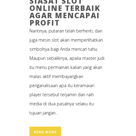
SIASAT SLOT
ONLINE TERBAIK
AGAR MENCAPAI
PROFIT
Nantinya, putaran telah berhenti, dan
juga mesin slot akan memperlihatkan
simbolnya bagi Anda mencari tahu.
Maupun sebaliknya, apaila master judi
itu menu permainan kalian yang akan
malas aktif membayangkan
penganalisaan apa itu keramaian
player tersebut terjamin dan raih
media di dua pasalnya selaku itu
tujuan jangan...
READ MORE