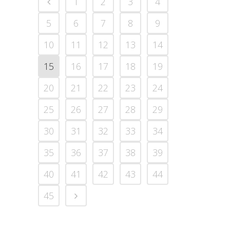
1
2
3
4
5
6
7
8
9
10
11
12
13
14
15
16
17
18
19
20
21
22
23
24
25
26
27
28
29
30
31
32
33
34
35
36
37
38
39
40
41
42
43
44
45