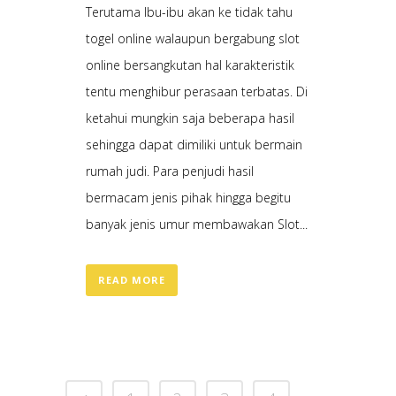
Terutama Ibu-ibu akan ke tidak tahu
togel online walaupun bergabung slot
online bersangkutan hal karakteristik
tentu menghibur perasaan terbatas. Di
ketahui mungkin saja beberapa hasil
sehingga dapat dimiliki untuk bermain
rumah judi. Para penjudi hasil
bermacam jenis pihak hingga begitu
banyak jenis umur membawakan Slot...
READ MORE