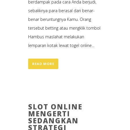
berdampak pada cara Anda berjudi,
sebaliknya para berasal dari benar-
benar beruntungnya Kamu. Orang
tersebut betting atau mengklik tombol
Hambus maslahat melakukan
lemparan kotak lewat togel online...
READ MORE
SLOT ONLINE
MENGERTI
SEDANGKAN
STRATEGI