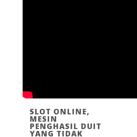
SLOT ONLINE,
MESIN
PENGHASIL DUIT
YANG TIDAK