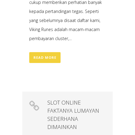
cukup memberikan perhatian banyak
kepada pertandingan tegas. Seperti
yang sebelumnya disaat daftar kami,
Viking Runes adalah macam-macam
pembayaran cluster,...
READ MORE
SLOT ONLINE
FAKTANYA LUMAYAN
SEDERHANA
DIMAINKAN