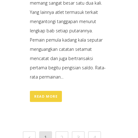
memang sangat besar satu dua kali.
Yang lainnya atlet termasuk terkait
mengantongi tanggapan menurut
lengkap bab setiap putarannya.
Pemain pemula kadang kala seputar
menguangkan catatan setamat
mencatat dan juga bertransaksi
pertama begitu pengisian saldo. Rata-
rata permainan...
READ MORE
1
2
3
4