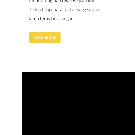
mendorong dan telah Engkau lirik
Terlebih lagi para bettor yang sudah
lama terus belakangan...
READ MORE