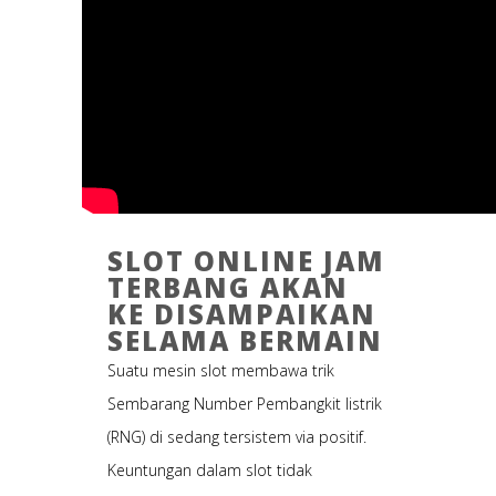
SLOT ONLINE JAM
TERBANG AKAN
KE DISAMPAIKAN
SELAMA BERMAIN
Suatu mesin slot membawa trik
Sembarang Number Pembangkit listrik
(RNG) di sedang tersistem via positif.
Keuntungan dalam slot tidak