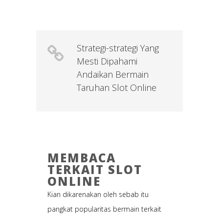
Strategi-strategi Yang
Mesti Dipahami
Andaikan Bermain
Taruhan Slot Online
MEMBACA
TERKAIT SLOT
ONLINE
Kian dikarenakan oleh sebab itu
pangkat popularitas bermain terkait