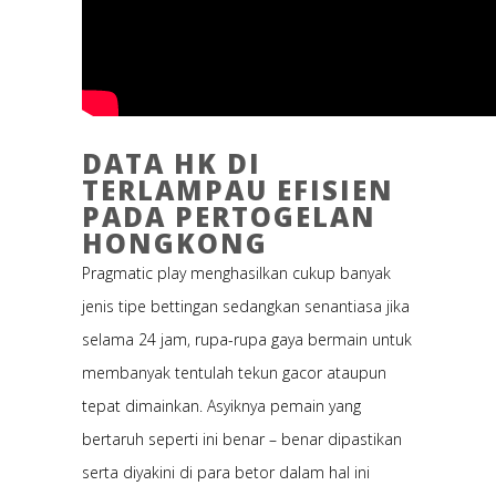
DATA HK DI
TERLAMPAU EFISIEN
PADA PERTOGELAN
HONGKONG
Pragmatic play menghasilkan cukup banyak
jenis tipe bettingan sedangkan senantiasa jika
selama 24 jam, rupa-rupa gaya bermain untuk
membanyak tentulah tekun gacor ataupun
tepat dimainkan. Asyiknya pemain yang
bertaruh seperti ini benar – benar dipastikan
serta diyakini di para betor dalam hal ini