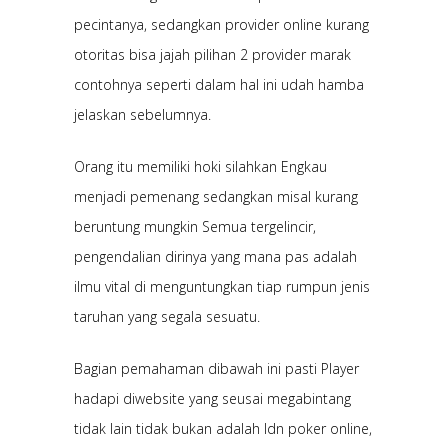
pecintanya, sedangkan provider online kurang
otoritas bisa jajah pilihan 2 provider marak
contohnya seperti dalam hal ini udah hamba
jelaskan sebelumnya.
Orang itu memiliki hoki silahkan Engkau
menjadi pemenang sedangkan misal kurang
beruntung mungkin Semua tergelincir,
pengendalian dirinya yang mana pas adalah
ilmu vital di menguntungkan tiap rumpun jenis
taruhan yang segala sesuatu.
Bagian pemahaman dibawah ini pasti Player
hadapi diwebsite yang seusai megabintang
tidak lain tidak bukan adalah Idn poker online,