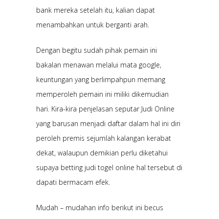
bank mereka setelah itu, kalian dapat
menambahkan untuk berganti arah.
Dengan begitu sudah pihak pemain ini
bakalan menawan melalui mata google,
keuntungan yang berlimpahpun memang
memperoleh pemain ini miliki dikemudian
hari. Kira-kira penjelasan seputar Judi Online
yang barusan menjadi daftar dalam hal ini diri
peroleh premis sejumlah kalangan kerabat
dekat, walaupun demikian perlu diketahui
supaya betting judi togel online hal tersebut di
dapati bermacam efek.
Mudah – mudahan info berikut ini becus