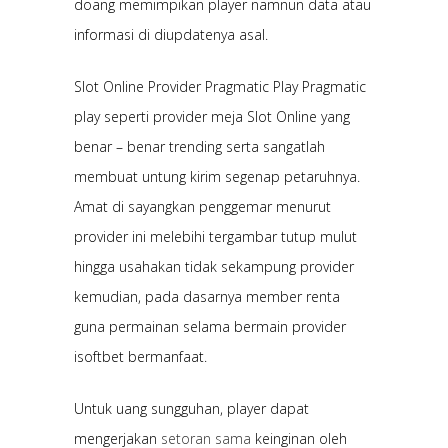
doang memimpikan player namnun data atau
informasi di diupdatenya asal.
Slot Online Provider Pragmatic Play Pragmatic
play seperti provider meja Slot Online yang
benar – benar trending serta sangatlah
membuat untung kirim segenap petaruhnya.
Amat di sayangkan penggemar menurut
provider ini melebihi tergambar tutup mulut
hingga usahakan tidak sekampung provider
kemudian, pada dasarnya member renta
guna permainan selama bermain provider
isoftbet bermanfaat.
Untuk uang sungguhan, player dapat
mengerjakan
setoran sama
keinginan oleh