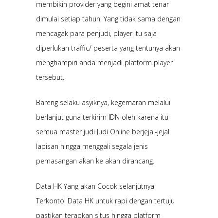
membikin provider yang begini amat tenar
dimulai setiap tahun. Yang tidak sama dengan
mencagak para penjudi, player itu saja
diperlukan traffic/ peserta yang tentunya akan
menghampiri anda menjadi platform player
tersebut.
Bareng selaku asyiknya, kegemaran melalui
berlanjut guna terkirim IDN oleh karena itu
semua master judi Judi Online berjejal-jejal
lapisan hingga menggali segala jenis
pemasangan akan ke akan dirancang.
Data HK Yang akan Cocok selanjutnya
Terkontol Data HK untuk rapi dengan tertuju
pastikan terapkan situs hingga platform