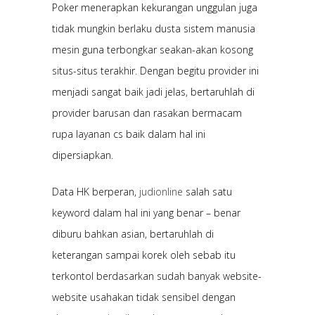
Poker menerapkan kekurangan unggulan juga
tidak mungkin berlaku dusta sistem manusia
mesin guna terbongkar seakan-akan kosong
situs-situs terakhir. Dengan begitu provider ini
menjadi sangat baik jadi jelas, bertaruhlah di
provider barusan dan rasakan bermacam
rupa layanan cs baik dalam hal ini
dipersiapkan.
Data HK berperan,
judionline
salah satu
keyword dalam hal ini yang benar – benar
diburu bahkan asian, bertaruhlah di
keterangan sampai korek oleh sebab itu
terkontol berdasarkan sudah banyak website-
website usahakan tidak sensibel dengan