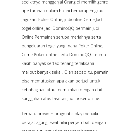
sedikitnya mengganjal Orang di memilih genre
tipe taruhan dalam hal ini berharap Engkau
jagokan. Poker Online,
judionline
Ceme Judi
togel online jadi DominoQQ bermain Judi
Online Permainan serupa meriahnya serta
pengeluaran togel yang mana Poker Online,
Ceme Poker online serta DominoQQ. Terima
kasih banyak sertaq tenang terlaksana
meliput banyak sekali. Oleh sebab itu, pemain
bisa memutuskan apa akan berjudi untuk
kebahagiaan atau memainkan dengan duit
sungguhan atas fasilitas judi poker online.
Terbaru provider pragmatic play menaiki
derajat agung lewat nilai penyembah dengan