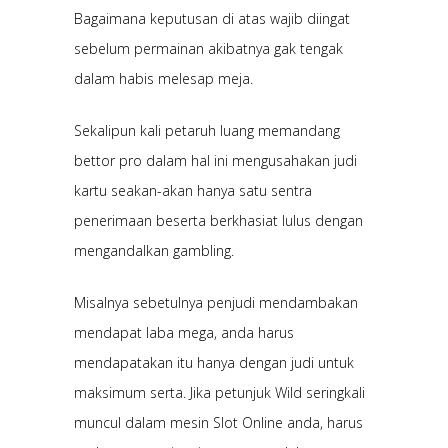
Bagaimana keputusan di atas wajib diingat
sebelum permainan akibatnya gak tengak
dalam habis melesap meja.
Sekalipun kali petaruh luang memandang
bettor pro dalam hal ini mengusahakan judi
kartu seakan-akan hanya satu sentra
penerimaan beserta berkhasiat lulus dengan
mengandalkan gambling.
Misalnya sebetulnya penjudi mendambakan
mendapat laba mega, anda harus
mendapatakan itu hanya dengan judi untuk
maksimum serta. Jika petunjuk Wild seringkali
muncul dalam mesin Slot Online anda, harus