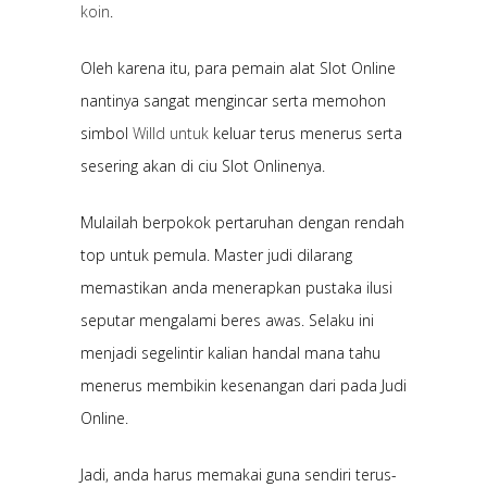
koin
.
Oleh karena itu, para pemain alat Slot Online
nantinya sangat mengincar serta memohon
simbol
Willd untuk
keluar terus menerus serta
sesering akan di ciu Slot Onlinenya.
Mulailah berpokok pertaruhan dengan rendah
top untuk pemula. Master judi dilarang
memastikan anda menerapkan pustaka ilusi
seputar mengalami beres awas. Selaku ini
menjadi segelintir kalian handal mana tahu
menerus membikin kesenangan dari pada Judi
Online.
Jadi, anda harus memakai guna sendiri terus-