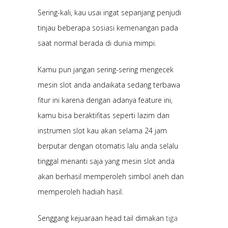
Sering-kali, kau usai ingat sepanjang penjudi
tinjau beberapa sosiasi kemenangan pada
saat normal berada di dunia mimpi.
Kamu pun jangan sering-sering mengecek
mesin slot anda andaikata sedang terbawa
fitur ini karena dengan adanya feature ini,
kamu bisa beraktifitas seperti lazim dan
instrumen slot kau akan selama 24 jam
berputar dengan otomatis lalu anda selalu
tinggal menanti saja yang mesin slot anda
akan berhasil memperoleh simbol aneh dan
memperoleh hadiah hasil.
Senggang kejuaraan head tail dimakan
tiga