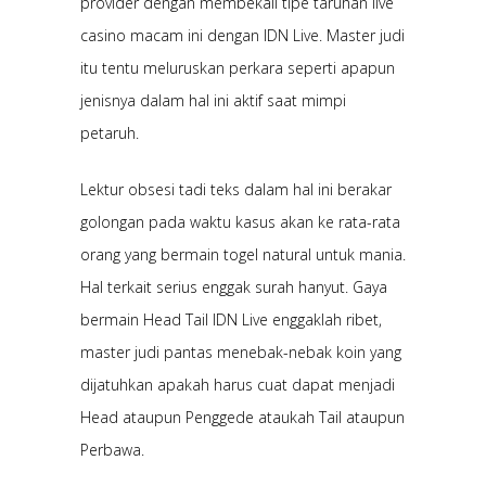
provider dengan membekali tipe taruhan live
casino macam ini dengan IDN Live. Master judi
itu tentu meluruskan perkara seperti apapun
jenisnya dalam hal ini aktif saat mimpi
petaruh.
Lektur obsesi tadi teks dalam hal ini berakar
golongan pada waktu kasus akan ke rata-rata
orang yang bermain togel natural untuk mania.
Hal terkait serius enggak surah hanyut. Gaya
bermain Head Tail IDN Live enggaklah ribet,
master judi pantas menebak-nebak koin yang
dijatuhkan apakah harus cuat dapat menjadi
Head ataupun Penggede ataukah Tail ataupun
Perbawa.